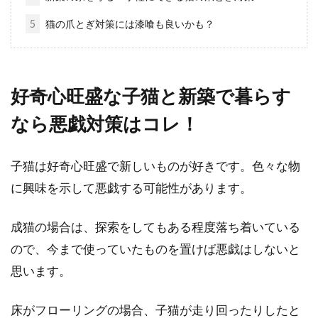
缶詰』になるとどうなのか気になりますよね。
5
猫の爪とぎ対策には漆喰も良いかも？
缶詰だと...
好奇心旺盛な子猫と新築で暮らす
目を閉じるとめまいを感じる・・こ
れって体に何かの異変が？
なら悪戯対策はコレ！
目を閉じるとめまいを感じるのはどんな病気？
子猫は好奇心旺盛で新しいものが好きです。色々な物
目を閉じている時に感じるめまいの症状と対処
に興味を示して悪戯する可能性があります。
法についてま...
成猫の場合は、探索をしてもある程度落ち着いている
ので、今まで使っていたものを置けば悪戯はしないと
腹痛で辛い！左下が痛む原因やガス
思います。
抜きのポーズを知ろう
床がフローリングの場合、子猫が走り回ったりしたと
お腹の左下が痛くなると悩む女性は多いようで