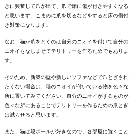
すが、どうして左下に腹痛を感じるのでしょう
きに興奮して爪が出て、爪で床に傷が付きやすくなる
か？左下...
と思います。こまめに爪を切るなどをすると床の傷付
き対策になります。
駐車場のトラブルなど！アパートで
なお、猫が爪をとぐのは自分のニオイを付けて自分の
起こったトラブル対処法
ニオイをなじませてテリトリーを作るためでもありま
す。
集合住宅であるアパートでは、駐車場によるト
ラブルに巻き込まれる可能性はあります。無断
そのため、新築の壁や新しいソファなどで爪とぎされ
駐車や車の停...
たくない場合は、猫のニオイが付いている物を色々な
所に置いてみてください。自分のニオイがするものが
色々な所にあることでテリトリーを作るための爪とぎ
男性から女性の化粧が怖いと思われ
は減らせると思います。
る人のメイクって？
また、猫は段ボールが好きなので、各部屋に置くこと
女性にとっては可愛く見られたかったり綺麗だ