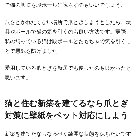
で猫の興味を段ボールに逸らすのもいいでしょう。
と思ってやっていても、女性の化粧が濃くて怖
いと感じる男性も...
爪をとがれたくない場所で爪とぎしようとしたら、玩
具やボールで猫の気を引くのも良い方法です。実際、
目の周りの脂肪のかたまりって何？
私の飼っている猫は段ボールとおもちゃで気を引くこ
それって稗粒腫かも！
とで悪戯を防げました。
目の周りの気になる白いプツプツ、脂肪かたま
愛用している爪とぎを新居でも使ったのも良かったと
りの様に見えるなら稗粒腫かもしれません。そ
思います。
の気にな...
猫と住む新築を建てるなら爪とぎ
田舎と都会の生活の違いとは？学校
対策に壁紙をペット対応にしよう
や病院は不便？田舎調査！
新築を建てたならなるべく綺麗な状態を保ちたいです
田舎でののんびりした暮らしに憧れを抱くこ