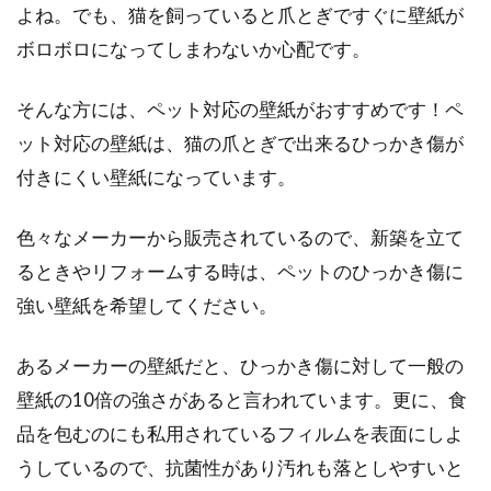
よね。でも、猫を飼っていると爪とぎですぐに壁紙が
と、ありますよね。都会の喧騒で過ごす毎日に
疲れて、ふ...
ボロボロになってしまわないか心配です。
そんな方には、ペット対応の壁紙がおすすめです！ペ
神棚の掃除は男性が行うのが当たり
ット対応の壁紙は、猫の爪とぎで出来るひっかき傷が
前？女性がダメな理由は？
付きにくい壁紙になっています。
神棚の掃除は女性がしてはいけない説があり、
色々なメーカーから販売されているので、新築を立て
男性がすべきものと耳にしたことはありません
るときやリフォームする時は、ペットのひっかき傷に
か？その...
強い壁紙を希望してください。
あるメーカーの壁紙だと、ひっかき傷に対して一般の
お茶やお菓子やおしぼりはどこに置
壁紙の10倍の強さがあると言われています。更に、食
く？【おもてなしのマナー】
品を包むのにも私用されているフィルムを表面にしよ
うしているので、抗菌性があり汚れも落としやすいと
会社や自宅に大切なお客様が来た時には、お茶