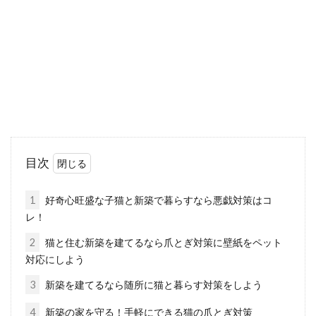
レンジトーストを作ることが出来ます。いつも
のトーストにひと...
足を温めると眠くなる！足を温めて
睡眠の質を上げよう！
足を温めるとなんだか眠くなる気がするな
目次
ぁ…。そんな経験をした人はたくさんいるは
ず。逆に冷え性で足が冷...
1
好奇心旺盛な子猫と新築で暮らすなら悪戯対策はコ
レ！
2
猫と住む新築を建てるなら爪とぎ対策に壁紙をペット
缶詰の魚は栄養をしっかりとれる！
対応にしよう
災害時にも重宝する保存食
3
新築を建てるなら随所に猫と暮らす対策をしよう
魚は健康に良い栄養が摂取できますが、『魚の
4
新築の家を守る！手軽にできる猫の爪とぎ対策