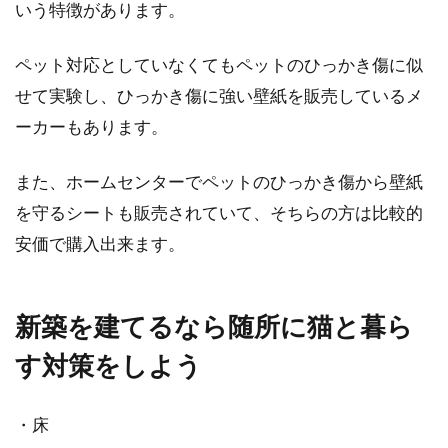
いう特徴があります。
やお菓子などを出しておもてなししますよね。
この...
ペット対応としていなくてもペットのひっかき傷に似
せて実験し、ひっかき傷に強い壁紙を販売しているメ
気に入らない相手を無視する心理と
ーカーもあります。
は？無視って効果あるの？
また、ホームセンターでペットのひっかき傷から壁紙
人間関係の悩みで無視されたことは誰でも一度
を守るシートも販売されていて、そちらの方は比較的
は経験したことがあると思います。誰にでも、
安価で購入出来ます。
「あいつ...
新築を建てるなら随所に猫と暮ら
す対策をしよう
・床