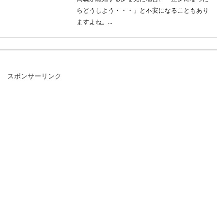
らどうしよう・・・」と不安になることもあり
ますよね。...
マンションの騒音で警察を呼ぶ時一
スポンサーリンク
旦冷静に！体験談も確認を
マンションなどの共同住宅で多く問題になるの
が騒音問題ではないでしょうか？騒音が酷いか
らと警察...
食パンを美味しくアレンジ！チーズ
を使ったおすすめレシピ5選
食パンとチーズがあれば、とっても美味しいア