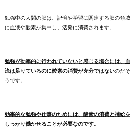
朝に音楽を聴くことが効果的と言わ
れているけど・・実際は？
勉強中の人間の脳は、記憶や学習に関連する脳の領域
に血液や酸素が集中し、活発に消費されます。
朝目覚めが悪いという人は”朝に音楽を聴く”と
いう事をしてみてはどうでしょうか？実際に音
楽には...
勉強が効率的に行われていないと感じる場合には、血
流は足りているのに酸素の消費が充分ではない
のだそ
旦那の手取りが16万円ってどうな
うです。
の？どんな生活かのぞき見！
旦那の給料の手取りが16万円という家庭は少な
くありません。妻が専業主婦で子供がいる場
合、旦那...
効率的な勉強や仕事のためには、酸素の消費と補給を
しっかり働かせることが必要なのです。