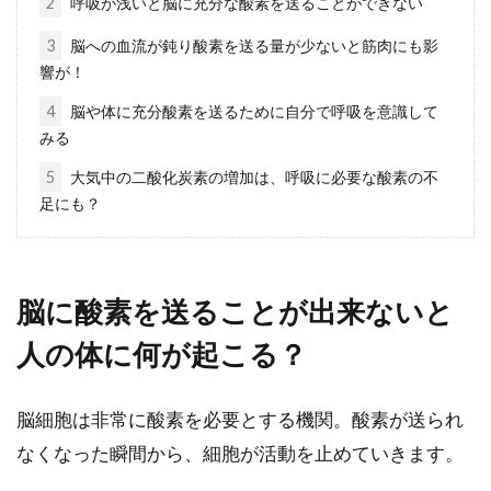
2
呼吸が浅いと脳に充分な酸素を送ることができない
お菓子は毎日食べていると太る！は
3
脳への血流が鈍り酸素を送る量が少ないと筋肉にも影
間違いにする方法があった
響が！
お菓子が大好きで毎日でも食べていたい！とい
4
脳や体に充分酸素を送るために自分で呼吸を意識して
う方は多いのでは？食事の後のデザートは欠か
みる
せない！...
5
大気中の二酸化炭素の増加は、呼吸に必要な酸素の不
足にも？
ガスコンロに火がつかない！片方だ
けの時の原因や対処法
脳に酸素を送ることが出来ないと
人の体に何が起こる？
ガスコンロを使っている時に、片方だけ火がつ
かなくなり使えなくなることありませんか？使
えなくなると困っ...
脳細胞は非常に酸素を必要とする機関。酸素が送られ
なくなった瞬間から、細胞が活動を止めていきます。