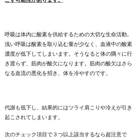
友達と電話する頻度ってどのくら
い？許される頻度とは
友達とメールは毎日していても、電話で話した
呼吸は体内に酸素を供給するための大切な生命活動。
い時もありますよね。では、友達との電話の頻
浅い呼吸は酸素を取り込む量が少なく、血液中の酸素
度ってど...
濃度が低下してしまいます。そうなると体の隅々に行
き渡らず、筋肉が酸欠になります。筋肉の酸欠はさら
腹痛で辛い！左下が痛む原因やガス
なる血流の悪化を招き、体を冷やすのです。
抜きのポーズを知ろう
お腹の左下が痛くなると悩む女性は多いようで
すが、どうして左下に腹痛を感じるのでしょう
代謝も低下し、結果的にはツライ肩こりや冷えが引き
か？左下...
起こされてしまいます。
次のチェック項目で３つ以上該当するなら超注意で