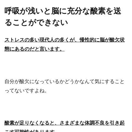
夜ご飯をサラダのみにすると痩せ
呼吸が浅いと脳に充分な酸素を送
る？夜だけサラダダイエット
ることができない
夜ご飯をサラダのみにするとダイエット効果が
あるとよく耳にしますが、本当なのでしょう
ストレスの多い現代人の多くが、慢性的に脳が酸欠状
か？健康と美容にも...
態にあるのだと言います。
キッチンの床の嫌な油汚れ！お手軽
15分掃除法を試してみては？
自分が酸欠になっているかどうかなんて気にすること
ってないですよね。
キッチンの床や壁に気が付くと油汚れ
が・・・。放っておくとこびり付き取りずらく
なってしまう油汚...
酸素が足りなくなると、さまざまな体調不良を引き起
こす可能性があります。