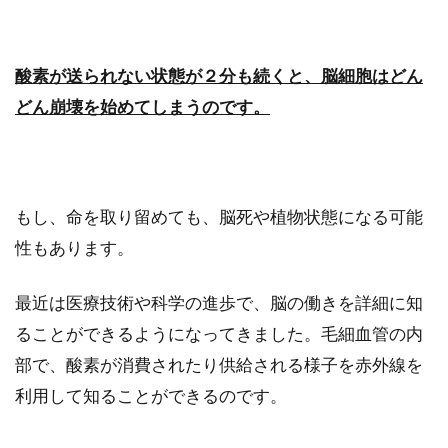
むくみで体重が増えるのに体脂肪率
が下がる？仕組みについて
酸素が送られない状態が２分も続くと、脳細胞はどん
むくみを感じるときに体脂肪率と体重を測る
どん崩壊を始めてしまうのです。
と、体重は増えているのに体脂肪率が下がって
いることがあります...
もし、命を取り留めても、脳死や植物状態になる可能
お茶やお菓子やおしぼりはどこに置
性もあります。
く？【おもてなしのマナー】
最近は医療技術や科学の進歩で、脳の働きを詳細に知
会社や自宅に大切なお客様が来た時には、お茶
ることができるようになってきました。毛細血管の内
やお菓子などを出しておもてなししますよね。
部で、酸素が消費されたり供給される様子を赤外線を
この...
利用して知ることができるのです。