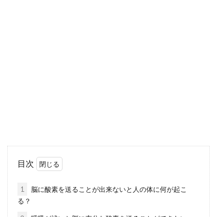
婚姻届を出す時に本籍変更は同時に
できる？結婚時の手続き
婚姻届と出す時に、本籍を二人の新住所に本籍
変更をする方も多いかと思います。それは婚姻
届けを出す時に、...
男性から女性の化粧が怖いと思われ
る人のメイクって？
女性にとっては可愛く見られたかったり綺麗だ
目次
と思ってやっていても、女性の化粧が濃くて怖
いと感じる男性も...
1
脳に酸素を送ることが出来ないと人の体に何が起こ
る？