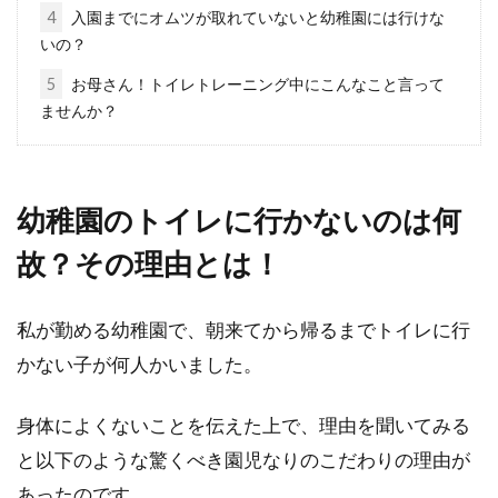
保育園が遠い・・・これは送迎が大変になりま
4
入園までにオムツが取れていないと幼稚園には行けな
すよね・・・送迎が大変でもやっていけるか、
いの？
心配になって...
5
お母さん！トイレトレーニング中にこんなこと言って
ませんか？
幼稚園や保育園の送迎時間の決まり
って？入園前のママさんへ
幼稚園のトイレに行かないのは何
故？その理由とは！
忙しいママにとって、幼稚園や保育園の送迎時
間はバタバタするもの。送迎時間ってどのよう
に決まってい...
私が勤める幼稚園で、朝来てから帰るまでトイレに行
かない子が何人かいました。
保育園からトイレットペーパーの寄
身体によくないことを伝えた上で、理由を聞いてみる
付のお願いが！これって？
と以下のような驚くべき園児なりのこだわりの理由が
あったのです。