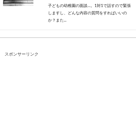
子どもの幼稚園の面談…。1対1で話すので緊張
しますし、どんな内容の質問をすればいいの
か？また...
保育園の苦情はどこに言う？お世話
スポンサーリンク
になっているから我慢する？
保育園の特定の先生や園長に苦情がある場合、
どこに言えば良いのでしょうか？大切な子供を
預けてい...
幼稚園で友達と話せないわが
子・・・もしかしたら○○かも？