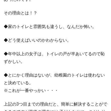
保育園によっては寄付金としてではなく、トイ
レットぺーパーなどの消耗品の寄付をお願いし
その理由とは！？
ている園もあるよ...
◆家のトイレと雰囲気も違うし、なんだか怖い。
幼稚園と小学校のママ友事情の違
◆どう使えばいいのかわからない。
い！上手な付き合い方とは？
◆年中以上の女子は、トイレの戸が半あいてるので恥
幼稚園に比べて小学校のほうが、ママ友付き合
ずかしい。
いはあっさりしているイメージですが、実際幼
稚園と小学校のマ...
◆とにかく理由はないが、幼稚園のトイレは使わない
と決めている。
※これが一番やっかい・・・
保育園でおもちゃの取り合いをして
しまうのは成長の証！
上記の3つ目までの理由だと、簡単に解決することがで