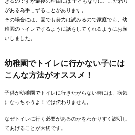
きるのですが最後の理由には 子どもなりに、こだわり
保育園に行くとお友達とおもちゃの取り合いを
がある為手こずることがあります。
してしまうというお子さんもいます。「どうし
て仲良く出来ない...
その場合には、園でも努力は試みるので家庭でも、幼
稚園のトイレでするように話をしてくれるようにお願
いしました。
保育園で保護者の出し物があり困っ
た時！こんな出し物はいかが？
幼稚園でトイレに行かない子には
子供がいつもお世話になっている保育園や幼稚
こんな方法がオススメ！
園。発表会やお遊戯会や謝恩会、卒園式などな
どたくさんの...
子供が幼稚園でトイレに行きたがらない時には、病気
になっちゃうよ！では伝わりません。
保育園の１歳児の運動会！子供の成
なぜトイレに行く必要があるのかをわかりすく説明し
長を楽しむものがいっぱい
てあげることが大切です。