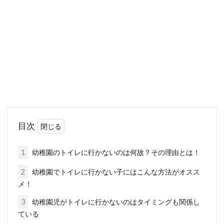
家では普通に喋るのに、幼稚園に行くと友達と
話せない我が子・・・心配になりますよね。も
しその状...
幼稚園の年中さん！一緒に遊ぶ友達
いないのが心配な親御さんへ
幼稚園の年中さん。やっと社会性を身につけて
目次
きた月齢です。友達いないみたいと思っても、
そんなに...
1
幼稚園のトイレに行かないのは何故？その理由とは！
2
幼稚園でトイレに行かない子にはこんな方法がオスス
メ！
保育園が遠いから送迎が大変！先輩
3
幼稚園児がトイレに行かないのはタイミングも関係し
ママ体験談やメリットも？
ている