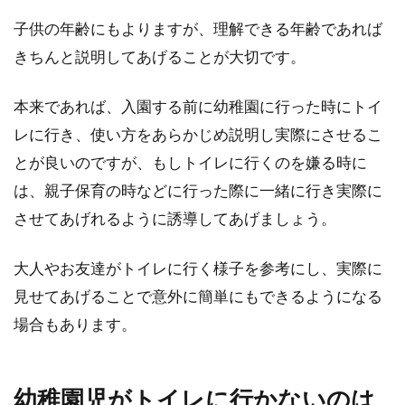
保育園の運動会では、1歳児だとどんな競技に
子供の年齢にもよりますが、理解できる年齢であれば
参加することができるのでしょうか？はじめて
の運動会...
きちんと説明してあげることが大切です。
本来であれば、入園する前に幼稚園に行った時にトイ
レに行き、使い方をあらかじめ説明し実際にさせるこ
とが良いのですが、もしトイレに行くのを嫌る時に
は、親子保育の時などに行った際に一緒に行き実際に
させてあげれるように誘導してあげましょう。
大人やお友達がトイレに行く様子を参考にし、実際に
見せてあげることで意外に簡単にもできるようになる
場合もあります。
幼稚園児がトイレに行かないのは