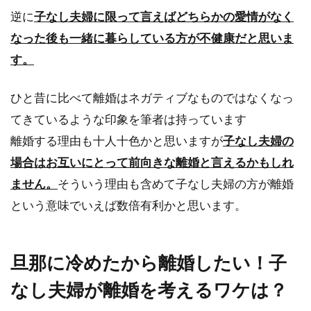
入浴剤を使いたい...
逆に
子なし夫婦に限って言えばどちらかの愛情がなく
なった後も一緒に暮らしている方が不健康だと思いま
す。
パンジーの種まきに失敗しない方
法！コツを掴んで種まきを
ひと昔に比べて離婚はネガティブなものではなくなっ
てきているような印象を筆者は持っています
パンジーは時期になるとお花屋さんやホームセ
離婚する理由も十人十色かと思いますが
子なし夫婦の
ンターでたくさん売っていますが、自分で種ま
場合はお互いにとって前向きな離婚と言えるかもしれ
きをして種から育...
ません。
そういう理由も含めて子なし夫婦の方が離婚
という意味でいえば数倍有利かと思います。
宝くじで人生が狂う人も・・高額当
選した人の思考と末路とは？
旦那に冷めたから離婚したい！子
なし夫婦が離婚を考えるワケは？
宝くじに高額当選するのって夢ですよね！「1
億円当たったらまず仕事を辞めて」なんて考え