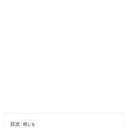
か？また、...
韓国人は結婚指輪を右手薬指にはめ
る！？韓国の指輪事情とは
韓国人の手を見てみると、結婚指輪を右手の薬
指につけている人がいます。また、結婚してい
るわけで...
セメントとモルタルの強度とは？セ
メントとモルタルについて
ＤＩＹの上級者ともなると、セメントやモルタ
目次
ルを使う人もいるのではないでしょうか？セメ