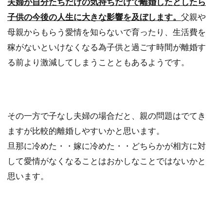
夫婦が自分たちだけの気持ちだけで離婚したとしたら
めの温泉...
子供の今後の人生に大きな影響を及ぼします。
父親や
母親からもらう愛情を知らないで育ったり、生活費を
稼がないといけなくなる為子供と過ごす時間が離婚す
野菜を買うならスーパーか八百屋
る前より激減してしまうことともあるようです。
か？お得なのは一体どっち？
野菜を買うのはスーパーですか？それとも八百
屋さん？値段の安いほうがいい、鮮度がいいも
その一方で子なし夫婦の場合だと、親の問題はでてき
のを買いたい...
ますが比較的離婚しやすいかと思います。
旦那に冷めた・・嫁に冷めた・・どちらかが相方に対
して愛情がなくなることはおかしなことではないかと
風呂釜が入浴剤でダメになることが
思います。
あるという驚きの事実とは？
一日の疲れを癒してくれる風呂。特に女性は、
さまざまな色や香り、肌への効能などを考えて