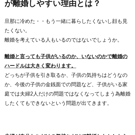
が離婚しやすい理由とは？
どうなってしまう...
旦那に冷めた・・もう一緒に暮らしたくないし顔も見
たくない。
年末調整の源泉徴収票の添付書類に
離婚を考えている人もいるのではないでしょうか。
原本コピーは有効？無効？
離婚と言っても子供がいるのか、いないのかで離婚の
確定申告をする際に年末調整の源泉徴収票を、
ハードルは大きく変わります。
添付書類として提出しなければなりませんが、
その際にコピーは...
どっちが子供を引き取るか、子供の気持ちはどうなの
か、今後の子供の金銭面での問題など、子供がいる家
庭では夫婦2人だけの問題ではなくなってしまう為離婚
夫婦旅行にお勧めしたいスポットを
したくてもできないという問題が出てきます。
ご紹介します♪
夫婦旅行を検討していても、どこへ行ったらい
いのか悩みますよね。夫婦旅行を検討中！お勧