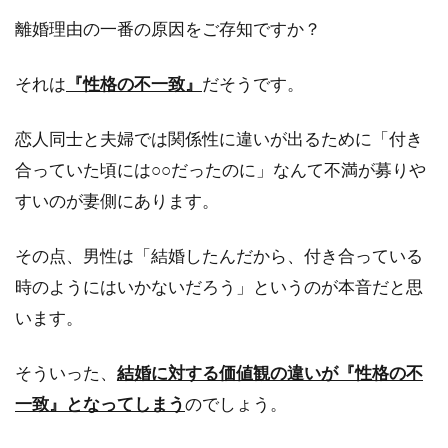
たことがある人も...
離婚理由の一番の原因をご存知ですか？
それは
『性格の不一致』
だそうです。
留置所にいる彼氏と面会出来る？彼
女が面会に行くときの注意点
恋人同士と夫婦では関係性に違いが出るために「付き
合っていた頃には○○だったのに」なんて不満が募りや
彼氏が突然捕まって留置所に！？そんなことに
すいのが妻側にあります。
なったら戸惑いますが、まずは面会に行って状
況を確認したいと...
その点、男性は「結婚したんだから、付き合っている
時のようにはいかないだろう」というのが本音だと思
います。
旅館に泊まる！夕食の時間に遅れそ
うな時は当日変更できる？
そういった、
結婚に対する価値観の違いが『性格の不
一致』となってしまう
のでしょう。
日頃の疲れを癒したり、カップルで旅館にとま
ったりと楽しみな旅行ですが、夕食の時間が遅