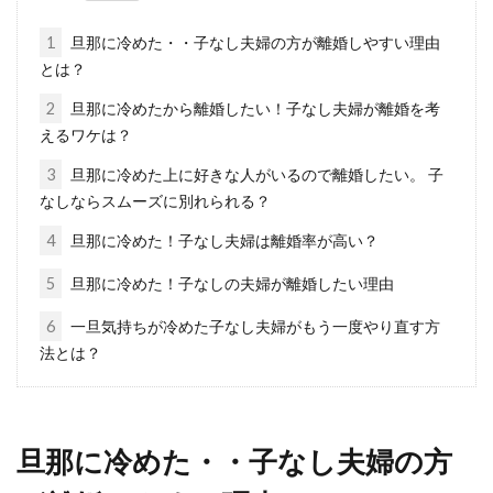
ントやモルタ...
1
旦那に冷めた・・子なし夫婦の方が離婚しやすい理由
とは？
2
旦那に冷めたから離婚したい！子なし夫婦が離婚を考
お茶やお菓子やおしぼりはどこに置
えるワケは？
く？【おもてなしのマナー】
3
旦那に冷めた上に好きな人がいるので離婚したい。 子
なしならスムーズに別れられる？
会社や自宅に大切なお客様が来た時には、お茶
4
旦那に冷めた！子なし夫婦は離婚率が高い？
やお菓子などを出しておもてなししますよね。
この...
5
旦那に冷めた！子なしの夫婦が離婚したい理由
6
一旦気持ちが冷めた子なし夫婦がもう一度やり直す方
法とは？
税金の滞納はダメ！確定申告は期限
内にしっかり行おう
旦那に冷めた・・子なし夫婦の方
確定申告をせずに税金を滞納してしまう方は実
はたくさんいます。税金を滞納してしまったら