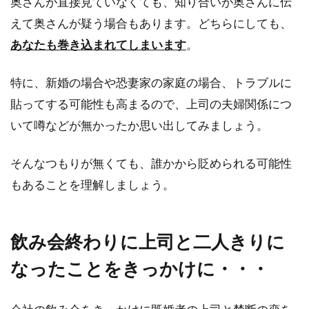
奥さんが直接見ていなくても、知り合いが奥さんに伝
気持ちになりますよね。どうすれば友達は出来
えて奥さんが疑う場合もあります。どちらにしても、
るのでしょうか？...
あなたも巻き込まれてしまいます
。
特に、新婚の場合や恐妻家の家庭の場合、トラブルに
退職の意思を電話で上司に伝えるの
貼ってする可能性も高まるので、上司の夫婦関係につ
は失礼？退職マナーとは
いて噂などが無かったか思い出してみましょう。
もう会社に行くのも嫌になったら、上司に電話
そんなつもりが無くても、誰かから貶められる可能性
で退職の意思を伝えたいと思いますよね。退職
の意思は...
もあることを理解しましょう。
飲み会終わりに上司と二人きりに
幼稚園へ教育実習について電話する
場合の注意点とポイント！
なったことをきっかけに・・・
初めての教育実習・・・それだけでも緊張しま