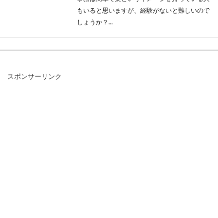
もいると思いますが、経験がないと難しいので
しょうか？...
ゲーセンでのバイトは女性でもでき
スポンサーリンク
る？ゲーセンのお仕事事情
ゲーセン好きな人は、ゲーセンでバイトしてみ
たいと一度は考えるのではないでしょうか？ゲ
ーセンの...
バイトのシフトに入れない！？理由
と対処法を紹介します！
どうして？バイトのシフトに入れないの？自分