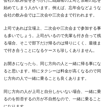
会社の飲み会をきっかけに既婚者の上司と禁断の恋を
すが、その前にやらなくてはいけないのが幼稚
始めてしまう人がいます。例えば、忘年会などような
園への電話です。...
会社の飲み会では二次会や三次会まで行われます。
上司であれば立場上、二次会や三次会まで参加する事
女性だって仕事がしたい！ 女性が一
も多いでしょう。上司がいるので先輩も付き合って残
生続けている仕事や資格とは
る場合、そこで部下だけ帰るのは帰りにくく、最後ま
で付き合うことになるケースも珍しくありません。
今の時代は女性も社会に出て仕事をしていくの
が当たり前の世の中になっています。たくさん
キャリア...
お開きになったら、同じ方向の人と一緒に帰る事にな
ると思います。特にタクシーは料金が高くなるので同
じ方向の人で一緒に乗ることも良くあります。
同じ方向の人が上司と自分しかいない場合、一緒に乗
るのを拒否するの方が不自然なので、一緒に乗ること
になります。