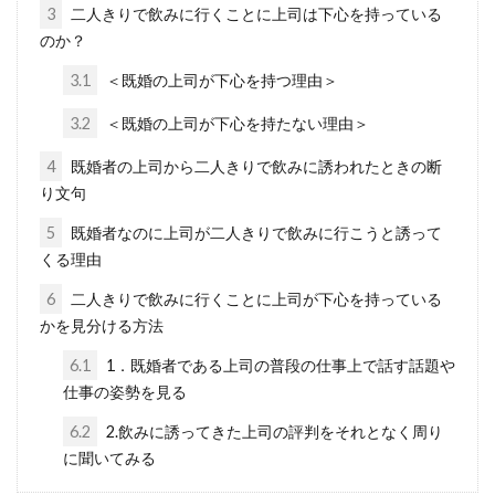
3
二人きりで飲みに行くことに上司は下心を持っている
社を退職する前に仕返しをしたいと考える人も
のか？
多いようです。...
3.1
＜既婚の上司が下心を持つ理由＞
3.2
＜既婚の上司が下心を持たない理由＞
ライブに仕事で行けないと諦めない
4
既婚者の上司から二人きりで飲みに誘われたときの断
で！有休の取得理由はコレ！
り文句
5
既婚者なのに上司が二人きりで飲みに行こうと誘って
好きなアーティストのライブが仕事とかぶって
くる理由
しまった・・・ということはよくあると思いま
す。そん...
6
二人きりで飲みに行くことに上司が下心を持っている
かを見分ける方法
6.1
1．既婚者である上司の普段の仕事上で話す話題や
仕事の姿勢を見る
仕事を退職する時に体調不良が理由
は円満退社できる？
6.2
2.飲みに誘ってきた上司の評判をそれとなく周り
に聞いてみる
体調が悪く仕事を辞める理由を体調不良で辞め