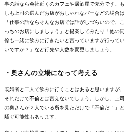
事の話なら会社近くのカフェや居酒屋で充分です。も
ある事を知っていましたか？実際に経験した人
もいるよ...
しも上司の選んだお店がおしゃれなバーなどの場合は
「仕事の話ならそんなお店では話がしづらいので、こ
っちのお店にしましょう」と提案してみたり「他の同
連休明けの仕事初日が嫌！世の中の
僚も一緒に飲みに行きたいと言っていますが行ってい
だれもが思うことを調査
いですか？」など行先や人数を変更しましょう。
長い休みが終わると仕事に行きたくない。初日
は嫌なものです・・・。そんな時には、前日か
・奥さんの立場になって考える
らの心の...
既婚者と二人で飲みに行くことはあると思いますが、
それだけで不倫とは言えないでしょう。しかし、上司
バイト先に友達がいないとお悩みの
の奥さんが２人でいる所を見ただけで「不倫だ！」と
方必見！友達を作る方法
騒ぐ可能性もあります。
バイト先に友達がいないとなると、少し寂しい