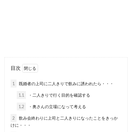
が希望したシフトに入れない理由はどんな事が
あるので...
コンビニのバイトでミス連発・・対
処の方法ってあるの？
多くの人がコンビニでバイトをした事があると
目次
思いますが、 ミス連発を経験した人もいるので
はないでしょう...
1
既婚者の上司に二人きりで飲みに誘われたら・・・
1.1
・二人きりで行く目的を確認する
パワハラの仕返しを退職する前にし
1.2
・奥さんの立場になって考える
たい！と思っている人へ
2
飲み会終わりに上司と二人きりになったことをきっか
けに・・・
パワハラを受けていると、どうにかして今の会