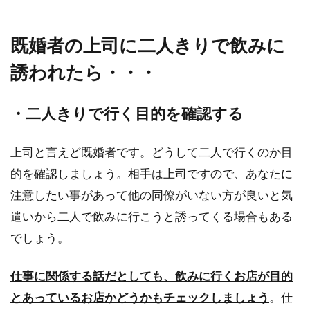
る場合には、どんなふうに伝えればよいのでし
ょうか？...
既婚者の上司に二人きりで飲みに
誘われたら・・・
派遣社員の仕事が遅い！のは派遣社
・二人きりで行く目的を確認する
員のせい？溝はないか？
派遣社員には即戦力を求めますが、仕事が遅く
上司と言えど既婚者です。どうして二人で行くのか目
て少ない量しか仕事を任せられないとなると困
的を確認しましょう。相手は上司ですので、あなたに
ってしまいますよ...
注意したい事があって他の同僚がいない方が良いと気
遣いから二人で飲みに行こうと誘ってくる場合もある
でしょう。
就活に失敗する原因は親にもあっ
た？実体験も紹介！
仕事に関係する話だとしても、飲みに行くお店が目的
とあっているお店かどうかもチェックしましょう
。仕
就活に失敗してしまう原因の１つに親も関係が