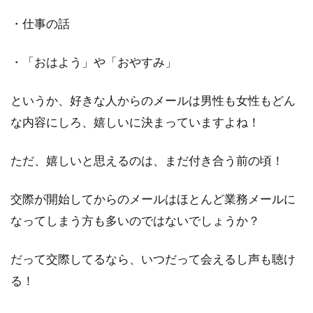
いる人もいるでしょう。別れた彼氏と復縁した
・仕事の話
いなら感...
・「おはよう」や「おやすみ」
コンビニの店長との恋愛はアリ？ナ
というか、好きな人からのメールは男性も女性もどん
シ？…店長に惹かれる理由
な内容にしろ、嬉しいに決まっていますよね！
バイト先のコンビニの店長が気になる…、そん
ただ、嬉しいと思えるのは、まだ付き合う前の頃！
な方はいませんか？実は、初めてバイトをする
女子にと...
交際が開始してからのメールはほとんど業務メールに
なってしまう方も多いのではないでしょうか？
彼女が他の男性と電話やライン
だって交際してるなら、いつだって会えるし声も聴け
を・・喧嘩になる前に男女必読！
る！
自分の彼女が楽しそうに男友達と電話やライン