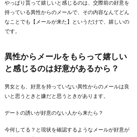
やっぱり貰って嬉しいと感じるのは、交際前の好意を
をしているとあなたはどう感じますか？男友達
持っている異性からのメールで、その内容なんてどん
だとわか...
なことでも【メールが来た】というだけで、嬉しいの
です。
ホワイトデーに彼女に会えない時！
こんなサプライズはいかが？
異性からメールをもらって嬉しい
ホワイトデーに彼女と会えなかったらどうしま
と感じるのは好意があるから？
すか？何もしないで済まそうなんて思っていま
せんよね！？...
男女とも、好意を持っていない異性からのメールは良
いと思うときと嫌だと思うときがあります。
彼女に毎日でも会いたい！と彼氏に
デートの誘いが好意のない人から来たら？
思わせる女性はこういう人
今何してる？と現状を確認するようなメールが好意が
彼女と一緒にいる時間が楽しかったり、癒され