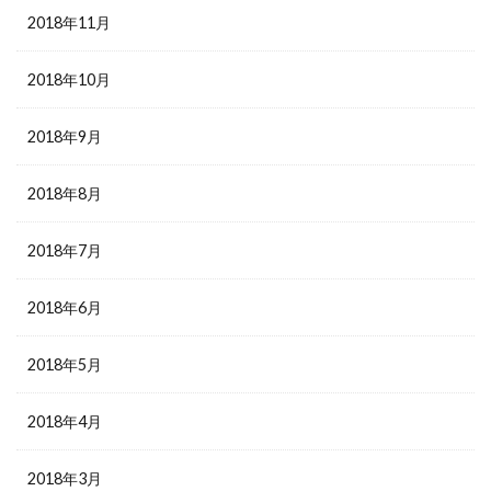
2018年11月
2018年10月
2018年9月
2018年8月
2018年7月
2018年6月
2018年5月
2018年4月
2018年3月