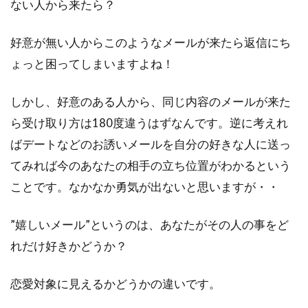
ない人から来たら？
たり…毎日でも彼女に会いたいと思っている彼
氏もいると思いま...
好意が無い人からこのようなメールが来たら返信にち
ょっと困ってしまいますよね！
目の前のカップルが電車でいちゃい
しかし、好意のある人から、同じ内容のメールが来た
ちゃ！周囲の反応は冷たい
ら受け取り方は180度違うはずなんです。逆に考えれ
ばデートなどのお誘いメールを自分の好きな人に送っ
電車の中で自分の目の前に座っているカップル
がいちゃいちゃし始めたら、あなたはどんなふ
てみれば今のあなたの相手の立ち位置がわかるという
うに思いますか？...
ことです。なかなか勇気が出ないと思いますが・・
”嬉しいメール”というのは、あなたがその人の事をど
彼女のベッドはいい匂い？彼女の匂
れだけ好きかどうか？
いが男性はなぜ好きなのか？
恋愛対象に見えるかどうかの違いです。
彼女の匂いが好きという男性は多いです。実