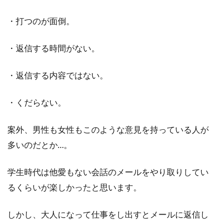
・打つのが面倒。
・返信する時間がない。
・返信する内容ではない。
・くだらない。
案外、男性も女性もこのような意見を持っている人が
多いのだとか…。
学生時代は他愛もない会話のメールをやり取りしてい
るくらいが楽しかったと思います。
しかし、大人になって仕事をし出すとメールに返信し