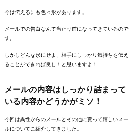
今は伝えるにも色々形があります。
メールでの告白なんて当たり前になってきているので
す。
しかしどんな形にせよ、相手にしっかり気持ちを伝え
ることができれば良し！と思いますよ！
メールの内容はしっかり詰まって
いる内容かどうかがミソ！
今回は異性からのメールとその他に貰って嬉しいメー
ルについてご紹介してきました。