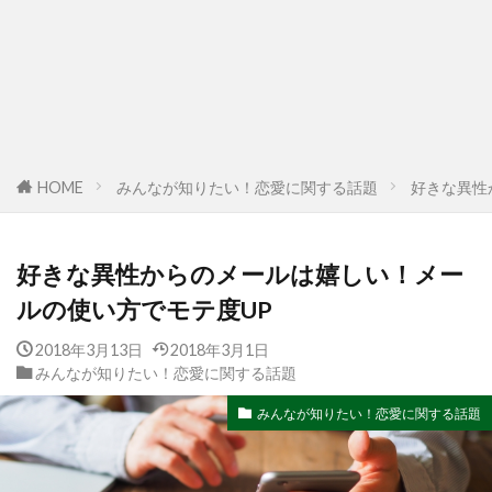
HOME
みんなが知りたい！恋愛に関する話題
好きな異性
好きな異性からのメールは嬉しい！メー
ルの使い方でモテ度UP
2018年3月13日
2018年3月1日
みんなが知りたい！恋愛に関する話題
みんなが知りたい！恋愛に関する話題