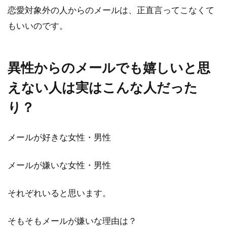
は、彼女が帰ってからベッドに残った彼女の匂
恋愛対象外の人からのメールは、正直言ってこなくて
いを嗅いでいるとい...
もいいのです。
席替えで好きな人の隣になる確率
異性からのメールでも嬉しいと思
は？色々な角度から調査！
えない人は実はこんな人だった
り？
席替えをするときは好きな人と隣の席になった
り近くの席になりたいと思いますよね。そこ
で、好きな...
メールが好きな女性・男性
メールが嫌いな女性・男性
それぞれいると思います。
そもそもメールが嫌いな理由は？