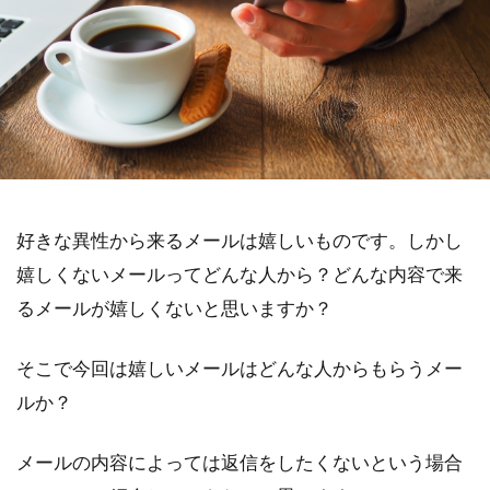
好きな異性から来るメールは嬉しいものです。しかし
嬉しくないメールってどんな人から？どんな内容で来
るメールが嬉しくないと思いますか？
そこで今回は嬉しいメールはどんな人からもらうメー
ルか？
メールの内容によっては返信をしたくないという場合